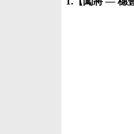
1.
【闖將 — 