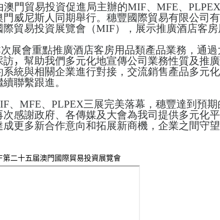
由澳門貿易投資促進局主辦的
MIF
、
MFE
、
PLPE
澳門威尼斯人同期舉行。穗豐國際貿易有限公司有
國際貿易投資展覽會
（
MIF
），展示推廣酒店客房
本次展會重點推廣酒店客房用品類產品業務，通過
採訪
，
幫助我們多元化地宣傳公司業務性質及推廣
約系統
與相關企業進行對接，交流銷售產品多元化
繼續聯繫跟進。
IF
、
MFE
、
PLPEX
三展
完美落幕，穗豐達到預期
再次感謝政府、各傳媒及大會為我司提供多元化平
達成更多新合作意向和拓展新商機，企業之間守望
 MIF第二十五届澳門國際貿易投資展覽會