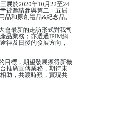
X
三展
於
2020
年
10
月
22
至
24
幸被邀請參與
第二十五屆
用品和原創禮品
&
紀念品
。
大會最新的走訪形式對我司
產品業務；亦
透過
IPIM
網
途徑及日後的發展方向，
的目標，期望發展獲得新機
台推廣宣傳業務，期待未
相助，共渡時艱，實現共