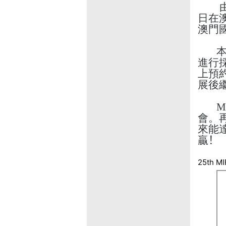
日
在
澳門
進行
上預
展後
M
會。
來能
贏
！
25th