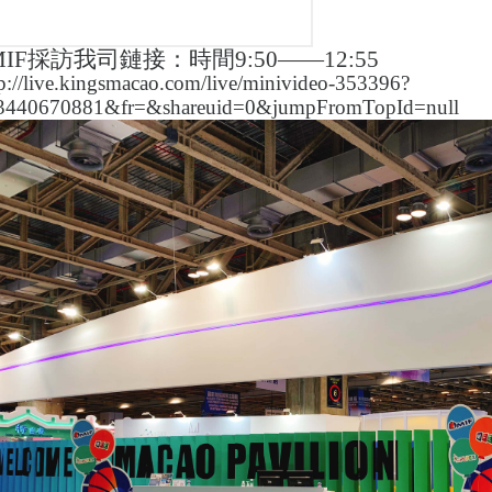
IF
採訪我司鏈接：時間
9:50
——
12:55
tp://live.kingsmacao.com/live/minivideo-353396?
3440670881&fr=&shareuid=0&jumpFromTopId=null