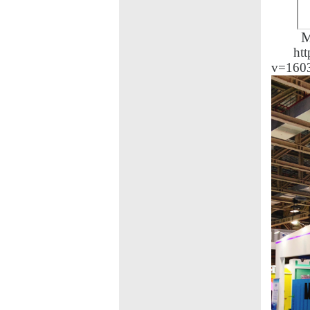
M
ht
v=160