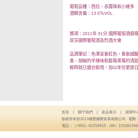
葡萄品種：西拉、赤霞珠和小維多
酒精含量：
13.5
％
VOL
獎項：
2011
年
91
分
國際葡萄酒倡
班牙國際葡萄酒及烈酒大會
品酒筆記：色澤呈紫紅色，香氣細
香、胡椒的辛辣味和藍莓黑莓的清
輕時就已適合飲用，加以年份更是
首頁
|
關于我們
|
産品展示
|
新聞中
版权所有@2013穗豐國際貿易有限公司 電郵
電話：（+853）62154810 （86）1533815