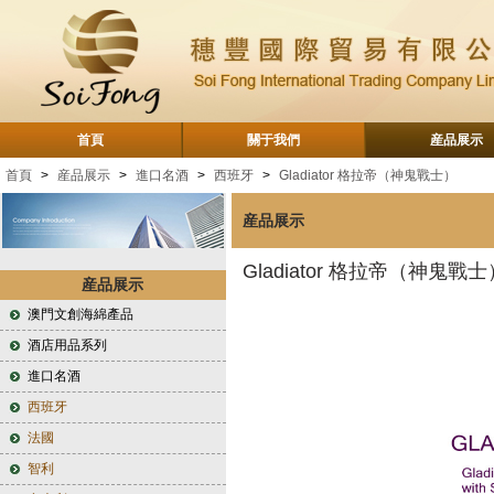
首頁
關于我們
産品展示
首頁
>
産品展示
>
進口名酒
>
西班牙
>
Gladiator 格拉帝（神鬼戰士）
産品展示
Gladiator 格拉帝（神鬼戰士
産品展示
澳門文創海綿產品
酒店用品系列
進口名酒
西班牙
法國
智利