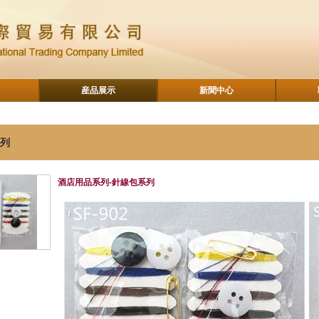
産品展示
新聞中心
列
酒店用品系列-針線包系列