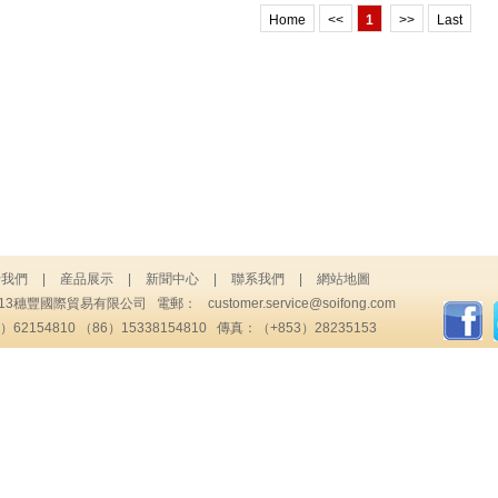
Home
<<
1
>>
Last
于我們
|
産品展示
|
新聞中心
|
聯系我們
|
網站地圖
013穗豐國際貿易有限公司 電郵：
customer.service@soifong.com
62154810 （86）15338154810 傳真：（+853）28235153