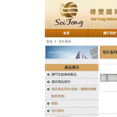
首頁
關于我們
首頁
>
毛巾系列
毛巾系列
産品展示
澳門文創海綿產品
酒店用品系列
酒店用品系列-鞋類（穗豐特製圓
點防滑底）
鞋類
毛巾系列