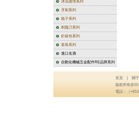
沐浴護理系列
牙刷系列
梳子系列
剃鬚刀系列
針線包系列
套裝系列
進口名酒
自動化機械五金配件RE品牌系列
首頁
|
關
版权所有@2
電話：（+853）