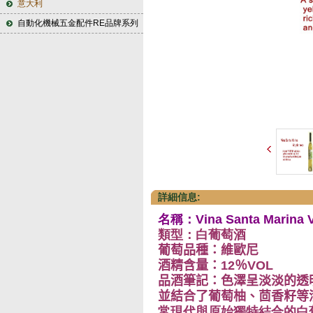
意大利
自動化機械五金配件RE品牌系列
詳細信息:
名稱：Vina Santa Marina V
類型：白葡萄酒
葡萄品種：維歐尼
酒精含量：
12
％
VOL
品酒筆記：
色澤呈淡淡的透
並結合了葡萄柚、茴香籽等
常現代與原始獨特結合的白