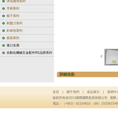
沐浴護理系列
牙刷系列
梳子系列
剃鬚刀系列
針線包系列
套裝系列
進口名酒
自動化機械五金配件RE品牌系列
詳細信息:
首頁
|
關于我們
|
産品展示
|
新聞中
版权所有@2013穗豐國際貿易有限公司 電郵
電話：（+853）62154810 （86）1533815